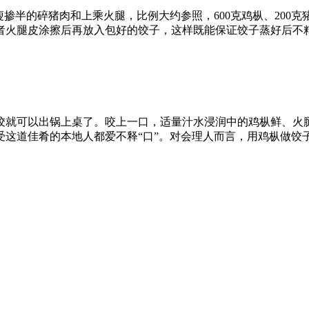
掺半的碎猪肉和上乘火腿，比例大约参照，600克鸡枞、200克
者火腿皮涂擦后再放入包好的饺子，这样既能保证饺子蒸好后不
饺就可以出锅上桌了。咬上一口，适量汁水浸润中的鸡枞鲜、火
受这道佳肴的本地人都爱不释“口”。对会理人而言，用鸡枞做饺