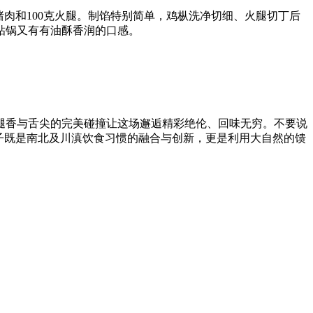
猪肉和100克火腿。制馅特别简单，鸡枞洗净切细、火腿切丁后
粘锅又有有油酥香润的口感。
腿香与舌尖的完美碰撞让这场邂逅精彩绝伦、回味无穷。不要说
子既是南北及川滇饮食习惯的融合与创新，更是利用大自然的馈