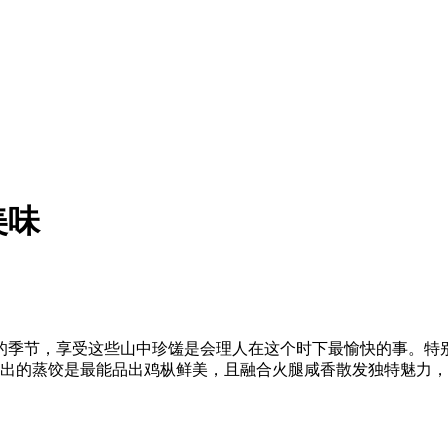
美味
的季节，享受这些山中珍馐是会理人在这个时下最愉快的事。特别
火腿做出的蒸饺是最能品出鸡枞鲜美，且融合火腿咸香散发独特魅力