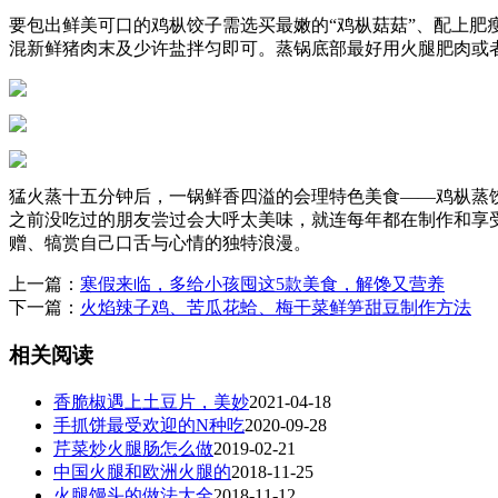
要包出鲜美可口的鸡枞饺子需选买最嫩的“鸡枞菇菇”、配上肥瘦
混新鲜猪肉末及少许盐拌匀即可。蒸锅底部最好用火腿肥肉或
猛火蒸十五分钟后，一锅鲜香四溢的会理特色美食——鸡枞蒸
之前没吃过的朋友尝过会大呼太美味，就连每年都在制作和享
赠、犒赏自己口舌与心情的独特浪漫。
上一篇：
寒假来临，多给小孩囤这5款美食，解馋又营养
下一篇：
火焰辣子鸡、苦瓜花蛤、梅干菜鲜笋甜豆制作方法
相关阅读
香脆椒遇上土豆片，美妙
2021-04-18
手抓饼最受欢迎的N种吃
2020-09-28
芹菜炒火腿肠怎么做
2019-02-21
中国火腿和欧洲火腿的
2018-11-25
火腿馒头的做法大全
2018-11-12