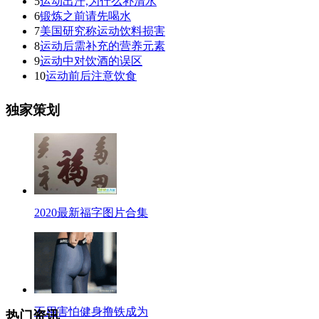
5
运动出汗,为什么补清水
6
锻炼之前请先喝水
7
美国研究称运动饮料损害
8
运动后需补充的营养元素
9
运动中对饮酒的误区
10
运动前后注意饮食
独家策划
2020最新福字图片合集
不用害怕健身撸铁成为
热门资讯