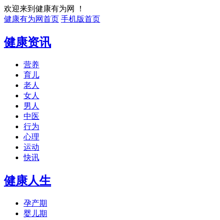
欢迎来到健康有为网 ！
健康有为网首页
手机版首页
健康资讯
营养
育儿
老人
女人
男人
中医
行为
心理
运动
快讯
健康人生
孕产期
婴儿期