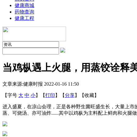
健康商城
药物查询
健康工程
当鸡枞遇上火腿，用蒸饺诠释
文章来源:健康时报
2022-01-16 11:50
【字号
大
中
小
】
【
打印
】
【
分享
】
【
收藏
】
进入盛夏，在凉山会理，正是各种野生菌旺盛生长，大量上市
蒸、可烧汤、亦可油炸......其中以鸡枞为主料配上鲜肉和