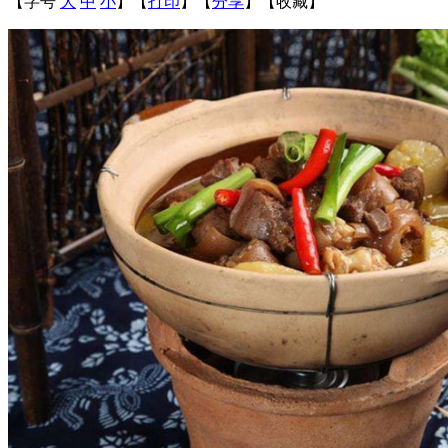
【字号
大
中
小
】
【
打印
】
【
分享
】
【
收藏
】