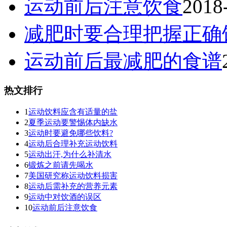
运动前后注意饮食
2018
减肥时要合理把握正确
运动前后最减肥的食谱
热文排行
1
运动饮料应含有适量的盐
2
夏季运动要警惕体内缺水
3
运动时要避免哪些饮料?
4
运动后合理补充运动饮料
5
运动出汗,为什么补清水
6
锻炼之前请先喝水
7
美国研究称运动饮料损害
8
运动后需补充的营养元素
9
运动中对饮酒的误区
10
运动前后注意饮食