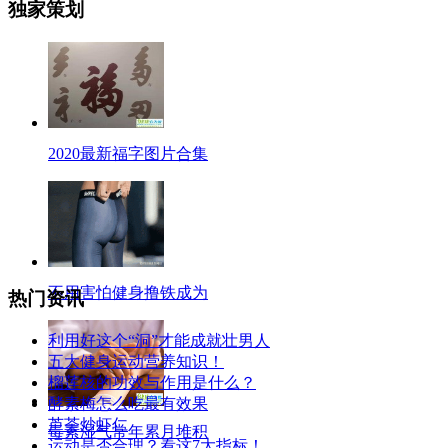
独家策划
2020最新福字图片合集
不用害怕健身撸铁成为
热门资讯
利用好这个“洞”才能成就壮男人
五大健身运动营养知识！
榴莲核的功效与作用是什么？
酵素梅怎么吃最有效果
芦荟炒虾仁
毒素湿气常年累月堆积
运动是否合理？看这7大指标！