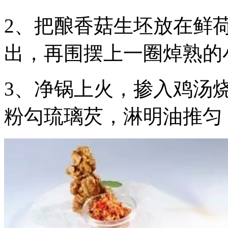
2、把酿香菇生坯放在鲜
出，再围摆上一圈焯熟的
3、净锅上火，掺入鸡汤
粉勾琉璃芡，淋明油推匀