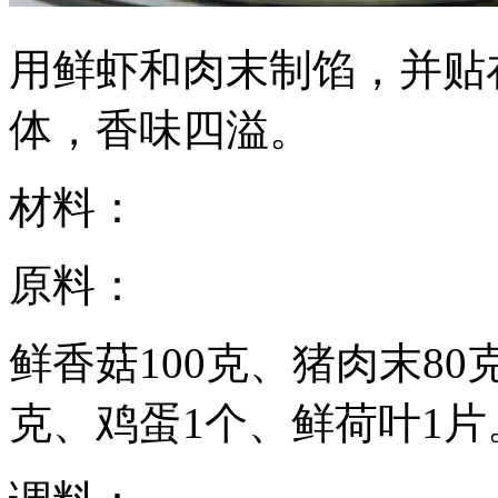
用鲜虾和肉末制馅，并贴
体，香味四溢。
材料：
原料：
鲜香菇100克、猪肉末80
克、鸡蛋1个、鲜荷叶1片