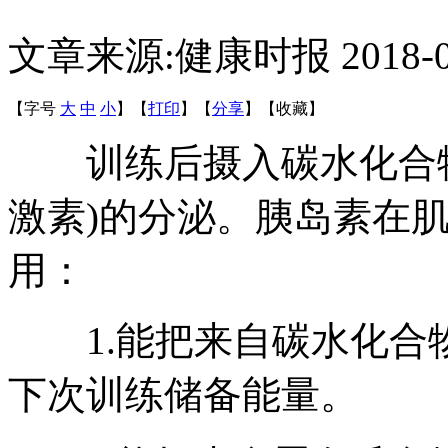
文章来源:健康时报
2018-
【字号
大
中
小
】
【
打印
】
【
分享
】
【
收藏
】
训练后摄入碳水化合物
激素)的分泌。胰岛素在
用：
1.能把来自碳水化合物
下次训练储备能量。