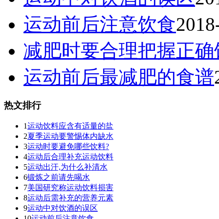
运动前后注意饮食
2018
减肥时要合理把握正确
运动前后最减肥的食谱
热文排行
1
运动饮料应含有适量的盐
2
夏季运动要警惕体内缺水
3
运动时要避免哪些饮料?
4
运动后合理补充运动饮料
5
运动出汗,为什么补清水
6
锻炼之前请先喝水
7
美国研究称运动饮料损害
8
运动后需补充的营养元素
9
运动中对饮酒的误区
10
运动前后注意饮食