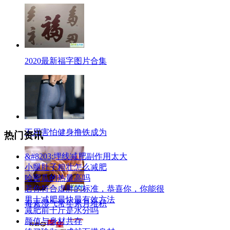
2020最新福字图片合集
不用害怕健身撸铁成为
热门资讯
&#8203;埋线减肥副作用太大
小腿肚子粗壮怎么减肥
哈密瓜的热量高吗
若你符合虚胖的标准，恭喜你，你能很
男士减肥最快最有效方法
毒素湿气常年累月堆积
减肥前十斤是水分吗
颜值与身材共存