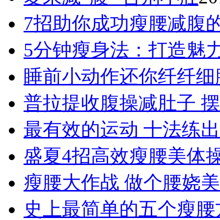
7招助你成功瘦腰减腹
5分钟瘦身法：打造魅
睡前小动作还你纤纤细
普拉提收腹操减肚子 摆
最有效的运动 十法练出
盛夏4招高效瘦腰美体
瘦腰大作战 做个腰娆美
史上最简单的五个瘦腰