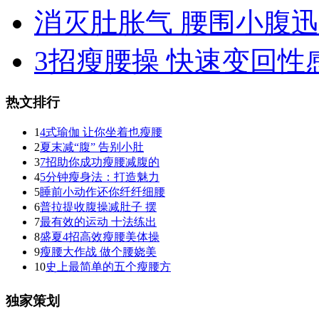
消灭肚胀气 腰围小腹迅
3招瘦腰操 快速变回性
热文排行
1
4式瑜伽 让你坐着也瘦腰
2
夏末减“腹” 告别小肚
3
7招助你成功瘦腰减腹的
4
5分钟瘦身法：打造魅力
5
睡前小动作还你纤纤细腰
6
普拉提收腹操减肚子 摆
7
最有效的运动 十法练出
8
盛夏4招高效瘦腰美体操
9
瘦腰大作战 做个腰娆美
10
史上最简单的五个瘦腰方
独家策划