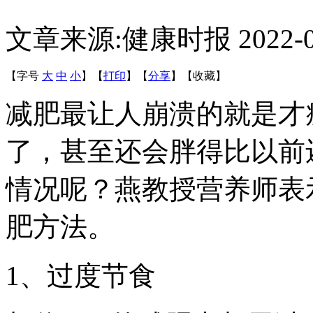
文章来源:健康时报
2022-
【字号
大
中
小
】
【
打印
】
【
分享
】
【
收藏
】
减肥最让人崩溃的就是才
了，甚至还会胖得比以前
情况呢？燕教授营养师表
肥方法。
1、过度节食