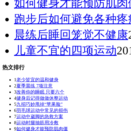
如何健身才能预防肌肉
跑步后如何避免各种疼
晨练后睡回笼觉不健康
儿童不宜的四项运动
20
热文排行
1
老少皆宜的温和健身
2
夏季晨练 7项注意
3
改善你的睡眠 只要六个
4
健身后记得做做休整运动
5
九招巧妙甩掉“苹果脸”
6
羽毛球运动中常见的损伤
7
运动中崴脚的急救方案
8
运动时腿抽筋用冷敷
9
如何健身才能预防肌肉僵