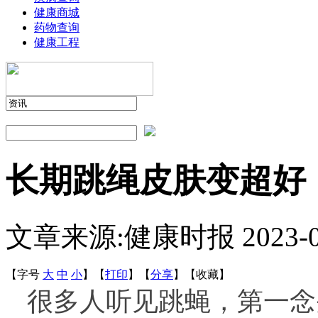
健康商城
药物查询
健康工程
长期跳绳皮肤变超好
文章来源:健康时报
2023-
【字号
大
中
小
】
【
打印
】
【
分享
】
【
收藏
】
很多人听见跳蝇，第一念