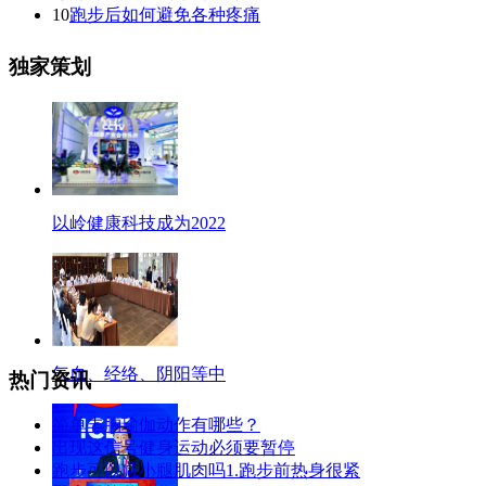
10
跑步后如何避免各种疼痛
独家策划
以岭健康科技成为2022
气血、经络、阴阳等中
热门资讯
简单丰胸瑜伽动作有哪些？
出现这信号健身运动必须要暂停
跑步可以减小腿肌肉吗1.跑步前热身很紧