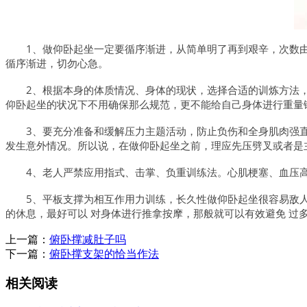
1、做仰卧起坐一定要循序渐进，从简单明了再到艰辛，次数
循序渐进，切勿心急。
2、根据本身的体质情况、身体的现状，选择合适的训炼方法
仰卧起坐的状况下不用确保那么规范，更不能给自己身体进行重量
3、要充分准备和缓解压力主题活动，防止负伤和全身肌肉强
发生意外情况。所以说，在做仰卧起坐之前，理应先压劈叉或者是
4、老人严禁应用指式、击掌、负重训练法。心肌梗塞、血压高
5、平板支撑为相互作用力训练，长久性做仰卧起坐很容易敌人
的休息，最好可以 对身体进行推拿按摩，那般就可以有效避免 过
上一篇：
俯卧撑减肚子吗
下一篇：
俯卧撑支架的恰当作法
相关阅读