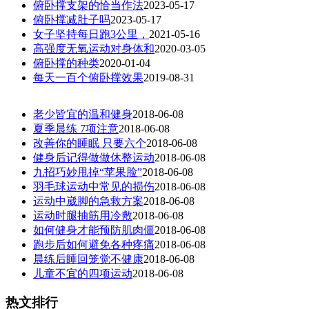
俯卧撑支架的恰当作法
2023-05-17
俯卧撑减肚子吗
2023-05-17
女子坚持每日跑3公里，
2021-05-16
高强度无氧运动对身体和
2020-03-05
俯卧撑的种类
2020-01-04
每天一百个俯卧撑效果
2019-08-31
老少皆宜的温和健身
2018-06-08
夏季晨练 7项注意
2018-06-08
改善你的睡眠 只要六个
2018-06-08
健身后记得做做休整运动
2018-06-08
九招巧妙甩掉“苹果脸”
2018-06-08
羽毛球运动中常见的损伤
2018-06-08
运动中崴脚的急救方案
2018-06-08
运动时腿抽筋用冷敷
2018-06-08
如何健身才能预防肌肉僵
2018-06-08
跑步后如何避免各种疼痛
2018-06-08
晨练后睡回笼觉不健康
2018-06-08
儿童不宜的四项运动
2018-06-08
热文排行