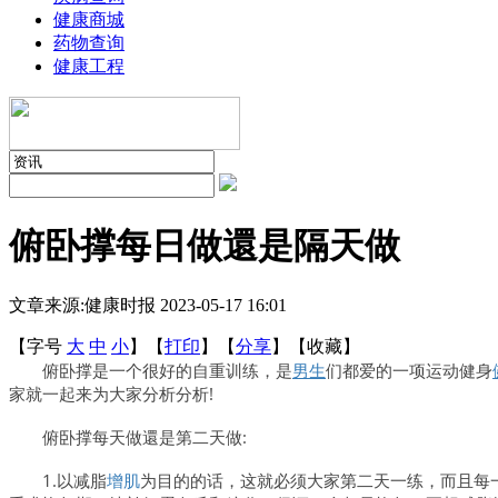
健康商城
药物查询
健康工程
俯卧撑每日做還是隔天做
文章来源:健康时报
2023-05-17 16:01
【字号
大
中
小
】
【
打印
】
【
分享
】
【
收藏
】
俯卧撑是一个很好的自重训练，是
男生
们都爱的一项运动健身
家就一起来为大家分析分析!
俯卧撑每天做還是第二天做:
1.以减脂
增肌
为目的的话，这就必须大家第二天一练，而且每