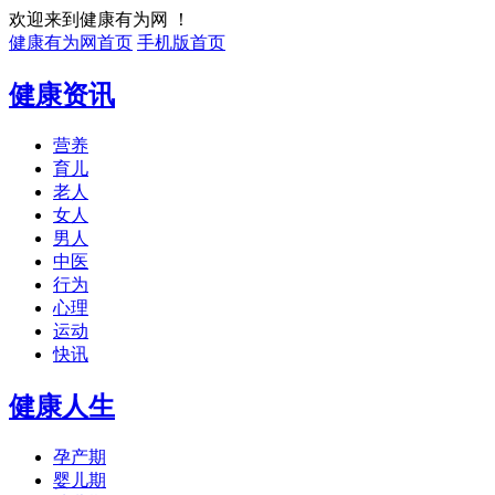
欢迎来到健康有为网 ！
健康有为网首页
手机版首页
健康资讯
营养
育儿
老人
女人
男人
中医
行为
心理
运动
快讯
健康人生
孕产期
婴儿期