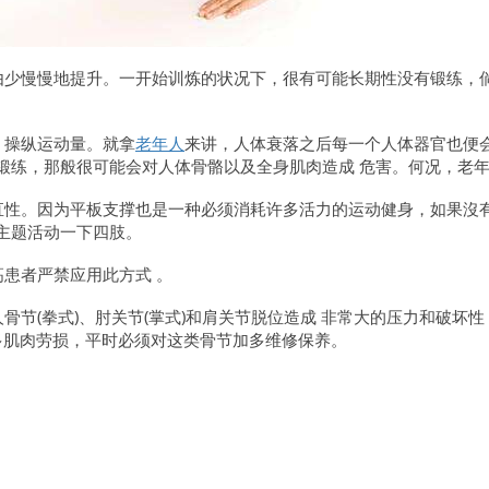
由少慢慢地提升。一开始训炼的状况下，很有可能长期性没有锻练，
，操纵运动量。就拿
老年人
来讲，人体衰落之后每一个人体器官也便
锻练，那般很可能会对人体骨骼以及全身肌肉造成 危害。何况，老
直性。因为平板支撑也是一种必须消耗许多活力的运动健身，如果沒
主题活动一下四肢。
患者严禁应用此方式 。
骨节(拳式)、肘关节(掌式)和肩关节脱位造成 非常大的压力和破
多肌肉劳损，平时必须对这类骨节加多维修保养。