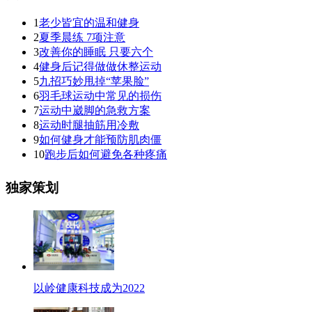
1
老少皆宜的温和健身
2
夏季晨练 7项注意
3
改善你的睡眠 只要六个
4
健身后记得做做休整运动
5
九招巧妙甩掉“苹果脸”
6
羽毛球运动中常见的损伤
7
运动中崴脚的急救方案
8
运动时腿抽筋用冷敷
9
如何健身才能预防肌肉僵
10
跑步后如何避免各种疼痛
独家策划
以岭健康科技成为2022