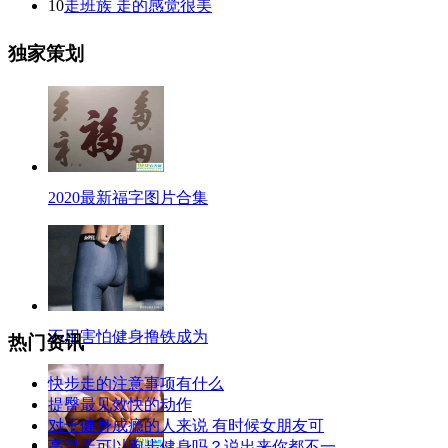
10
走班族 走的感觉很美
独家策划
2020最新福字图片合集
不用害怕健身撸铁成为
热门资讯
快步走的注意事项有什么
提臀最见效快的动作
对于健身成瘾的人来说 有时候女朋友可
高温天可以跑步健身吗？说出来你都不一