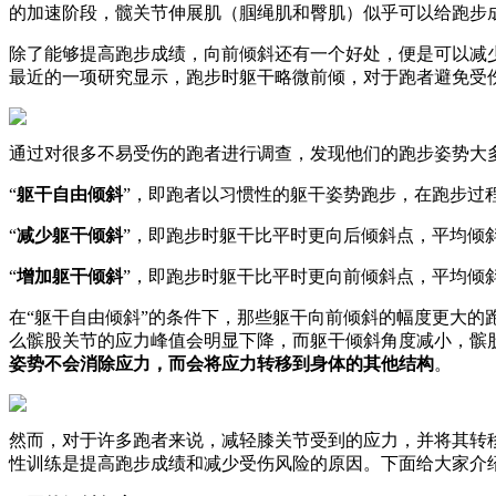
的加速阶段，髋关节伸展肌（腘绳肌和臀肌）似乎可以给跑步
除了能够提高跑步成绩，向前倾斜还有一个好处，便是可以减少受伤的风
最近的一项研究显示，跑步时躯干略微前倾，对于跑者避免受
通过对很多不易受伤的跑者进行调查，发现他们的跑步姿势大
“
躯干自由倾斜
”，即跑者以习惯性的躯干姿势跑步，在跑步过程
“
减少躯干倾斜
”，即跑步时躯干比平时更向后倾斜点，平均倾斜
“
增加躯干倾斜
”，即跑步时躯干比平时更向前倾斜点，平均倾斜角
在“躯干自由倾斜”的条件下，那些躯干向前倾斜的幅度更大的
么髌股关节的应力峰值会明显下降，而躯干倾斜角度减小，髌
姿势不会消除应力，而会将应力转移到身体的其他结构
。
然而，对于许多跑者来说，减轻膝关节受到的应力，并将其转
性训练是提高跑步成绩和减少受伤风险的原因。下面给大家介