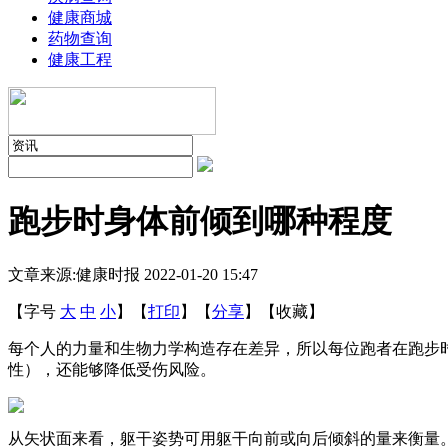
健康商城
药物查询
健康工程
跑步时身体前倾到哪种程度
文章来源:健康时报
2022-01-20 15:47
【字号
大
中
小
】
【
打印
】
【
分享
】
【
收藏
】
每个人的力量和生物力学构造存在差异，所以每位跑者在跑步
性），还能够降低受伤风险。
从矢状面来看，躯干姿势可用躯干向前或向后倾斜的量来衡量