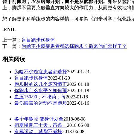
躯干前倾时，应从脚踝开始，而不是从髋部开始。
如果从髋部
上，脚踝不需要克服垂直方向较大的作用力，从而更有效地将
想了解更多科学跑步的内容详情，可参阅《跑步科学：优化跑
-END-
上一篇：
盲目跑步伤身体
下一篇：
为啥不少癌症患者都选择跑步？后来他们怎样了？
相关阅读
为啥不少癌症患者都选择
2022-01-23
盲目跑步伤身体
2022-01-20
跑步时的这几个坏习惯正
2022-01-18
你跑步什么水平？如何预
2022-01-18
血压150/90，不吃药，每
2022-01-16
最伤膝盖的运动不是跑步
2022-01-16
各个年龄段 健身计划全
2018-06-08
初夏慢跑三十天，苗条一
2018-06-08
有氧运动，减脂不减块
2018-06-08