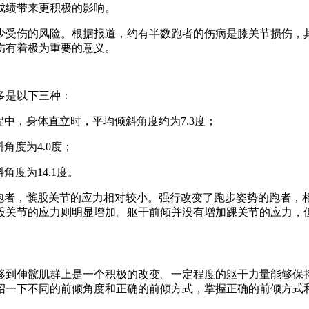
成绩带来更积极的影响。
险。根据报道，约有半数跑者的伤病是膝关节损伤，其中髌股关节 （pa
伤有着极为重要的意义。
多是以下三种：
中，身体直立时，平均倾斜角度约为7.3度；
角度为4.0度；
度为14.1度。
跑者，髌股关节的应力相对较小。强行改变了跑步姿势的跑者，相
股关节的应力则明显增加。躯干前倾并没有增加踝关节的应力，
移到伸髋肌群上是一个积极的改变。一定程度的躯干力量能够保
绍一下不同的前倾角度和正确的前倾方式，掌握正确的前倾方式