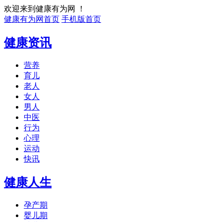
欢迎来到健康有为网 ！
健康有为网首页
手机版首页
健康资讯
营养
育儿
老人
女人
男人
中医
行为
心理
运动
快讯
健康人生
孕产期
婴儿期